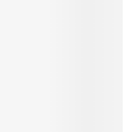
rende
Parfums en
geurproducten
CBD