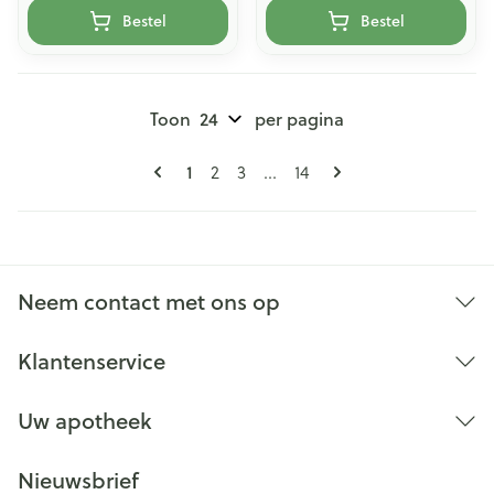
Bestel
Bestel
Toon
per pagina
Pagina's
U lees momenteel pagina
Pagina
Pagina
Pagina
1
2
3
...
14
Neem contact met ons op
Klantenservice
Uw apotheek
Nieuwsbrief