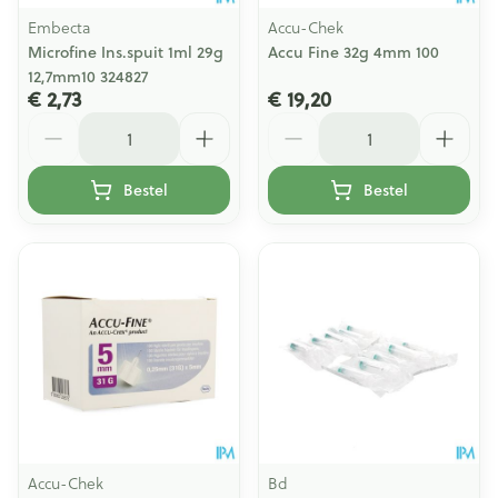
Embecta
Accu-Chek
Microfine Ins.spuit 1ml 29g
Accu Fine 32g 4mm 100
12,7mm10 324827
€ 2,73
€ 19,20
Aantal
Aantal
Bestel
Bestel
Accu-Chek
Bd