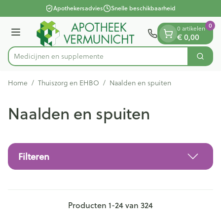
Dia 1 van 1
Ga naar de inhoud
Apothekersadvies
Snelle beschikbaarheid
0
0 artikelen
Menu
€ 0,00
Medic
Zoek
Product, merk, categorie...
Home
/
Thuiszorg en EHBO
/
Naalden en spuiten
Naalden en spuiten
Filteren
Producten
1
-
24
van
324