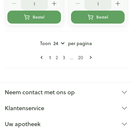
Bestel
Bestel
Toon
per pagina
Pagina's
U lees momenteel pagina
Pagina
Pagina
Pagina
1
2
3
...
20
Neem contact met ons op
Klantenservice
Uw apotheek