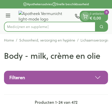
Dia 1 van 1
Ga naar de inhoud
Apothekersadvies
Snelle beschikbaarheid
0
0 artikelen
Menu
€ 0,00
Medi
Zoek
Product, merk, categorie...
Home
/
Schoonheid, verzorging en hygiëne
/
Lichaamsverzorging
Body - milk, crème en olie
Filteren
Producten
1
-
24
van
472