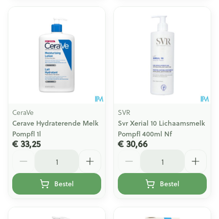
CeraVe
SVR
Cerave Hydraterende Melk
Svr Xerial 10 Lichaamsmelk
Pompfl 1l
Pompfl 400ml Nf
€ 33,25
€ 30,66
Aantal
Aantal
Bestel
Bestel