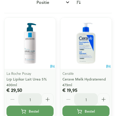
Sorteer op:
La Roche Posay
CeraVe
Lrp Lipikar Lait Urea 5%
Cerave Melk Hydraterend
400ml
473ml
€ 29,50
€ 19,95
Aantal
Aantal
Bestel
Bestel