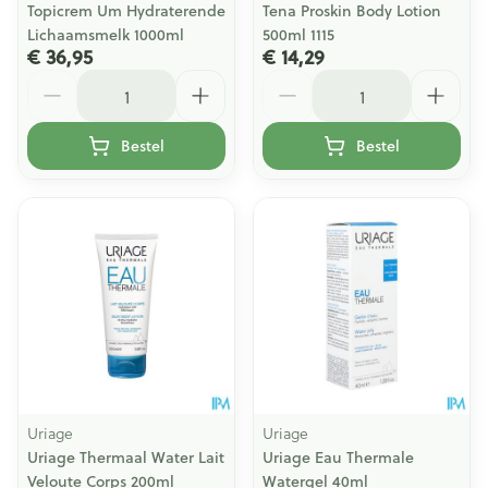
Topicrem Um Hydraterende
Tena Proskin Body Lotion
Lichaamsmelk 1000ml
500ml 1115
€ 36,95
€ 14,29
Aantal
Aantal
Bestel
Bestel
Uriage
Uriage
Uriage Thermaal Water Lait
Uriage Eau Thermale
Veloute Corps 200ml
Watergel 40ml