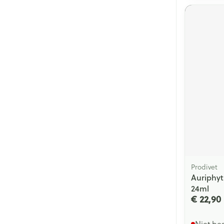
Prodivet
Auriphyt
24ml
€ 22,90
Niet be