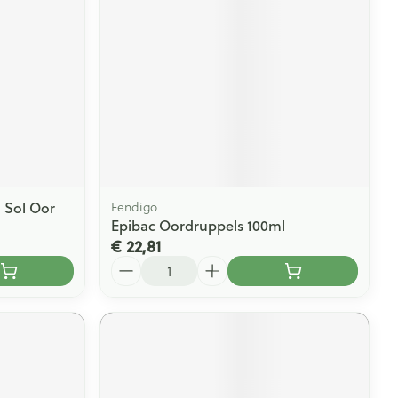
rende
Parfums en
geurproducten
 Sol Oor
Fendigo
Epibac Oordruppels 100ml
€ 22,81
Aantal
CBD