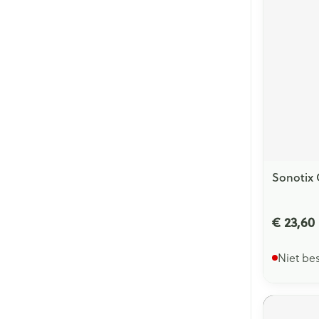
Sonotix 
€ 23,60
Niet be