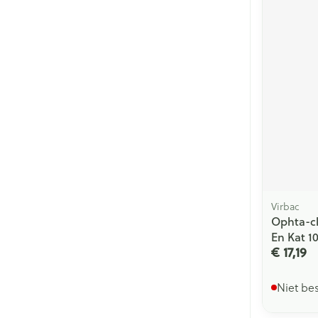
Virbac
Ophta-c
En Kat 1
€ 17,19
Niet be