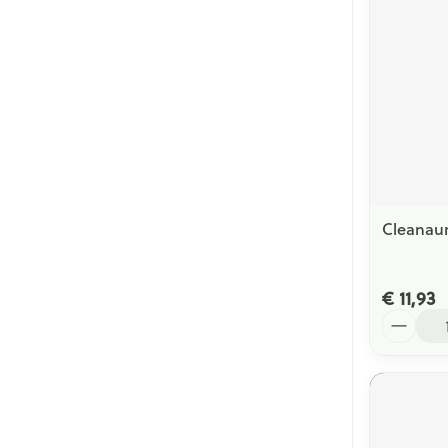
Cleanaur
€ 11,93
Aantal