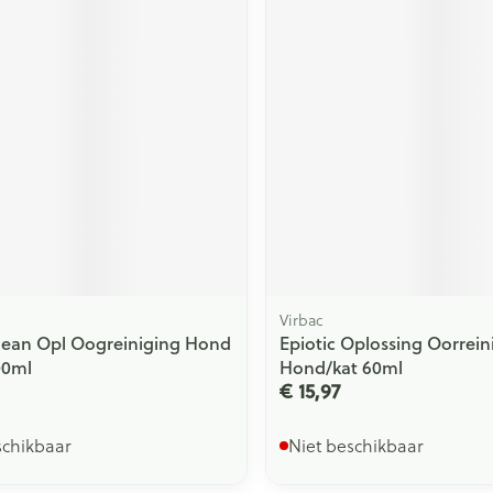
Virbac
lean Opl Oogreiniging Hond
Epiotic Oplossing Oorrein
00ml
Hond/kat 60ml
€ 15,97
schikbaar
Niet beschikbaar