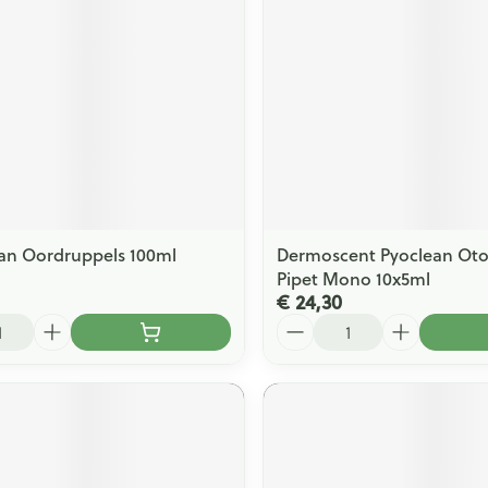
ging
Supplementen
Insectenwe
Mondmaskers
middelen
issen
 -
id
id
an Oordruppels 100ml
Dermoscent Pyoclean Oto
Pipet Mono 10x5ml
€ 24,30
Aantal
Zelfbruiner
Scheren