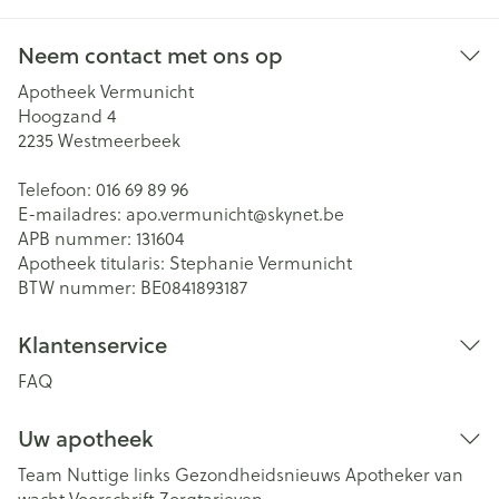
Neem contact met ons op
Apotheek Vermunicht
Hoogzand 4
2235
Westmeerbeek
Telefoon:
016 69 89 96
E-mailadres:
apo.vermunicht@
skynet.be
APB nummer:
131604
Apotheek titularis:
Stephanie Vermunicht
BTW nummer:
BE0841893187
Klantenservice
FAQ
Uw apotheek
Team
Nuttige links
Gezondheidsnieuws
Apotheker van
wacht
Voorschrift
Zorgtarieven