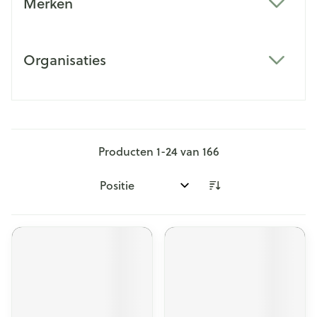
Merken
filter
Organisaties
filter
Producten
1
-
24
van
166
Sorteer op: