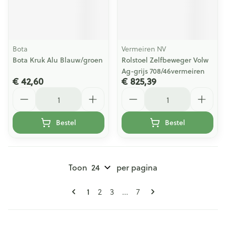
Bota
Vermeiren NV
Bota Kruk Alu Blauw/groen
Rolstoel Zelfbeweger Volw
Ag-grijs 708/46vermeiren
€ 42,60
€ 825,39
Aantal
Aantal
Bestel
Bestel
Toon
per pagina
Pagina's
U lees momenteel pagina
Pagina
Pagina
Pagina
1
2
3
...
7