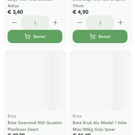
Advys
17mm
€ 3,40
€ 4,90
Aantal
Aantal
Bestel
Bestel
Bota
Bota
Bota Gaanstok N10 Quattro
Bota Kruk Alu Model 1 Volw
Plooibaar Zwart
Max.130kg Grijs 1paar