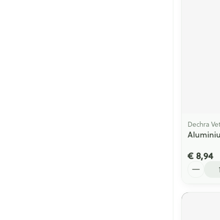
Dechra Vet
Alumini
€ 8,94
Aantal