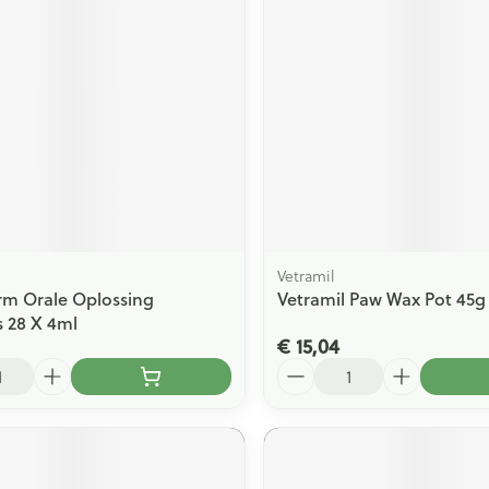
ging
Supplementen
Insectenwe
Mondmaskers
middelen
issen
 -
id
id
Vetramil
m Orale Oplossing
Vetramil Paw Wax Pot 45g
 28 X 4ml
€ 15,04
Zelfbruiner
Scheren
Aantal