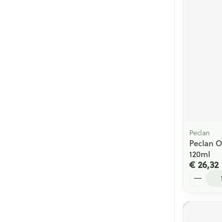
Peclan
Peclan O
120ml
€ 26,32
Aantal