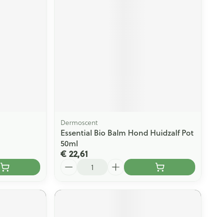
rende
Parfums en
geurproducten
Dermoscent
Essential Bio Balm Hond Huidzalf Pot
50ml
€ 22,61
CBD
Aantal