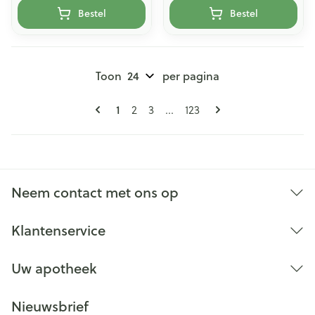
Bestel
Bestel
Toon
per pagina
Pagina's
U lees momenteel pagina
Pagina
Pagina
Pagina
1
2
3
...
123
Neem contact met ons op
Klantenservice
Uw apotheek
Nieuwsbrief