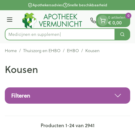
Dia 1 van 1
Ga naar de inhoud
Apothekersadvies
Snelle beschikbaarheid
0
0 artikelen
Menu
€ 0,00
Med
Zoek
Product, merk, categorie...
Home
/
Thuiszorg en EHBO
/
EHBO
/
Kousen
Kousen
Filteren
Producten
1
-
24
van
2941