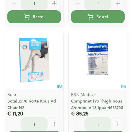
Bestel
Bestel
Bota
BSN Medical
Botalux 70 Korte Kous Ad
Comprinet Pro Thigh Kous
Chair N2
A/embolie T3 1paar4633700
€ 11,20
€ 85,25
Aantal
Aantal