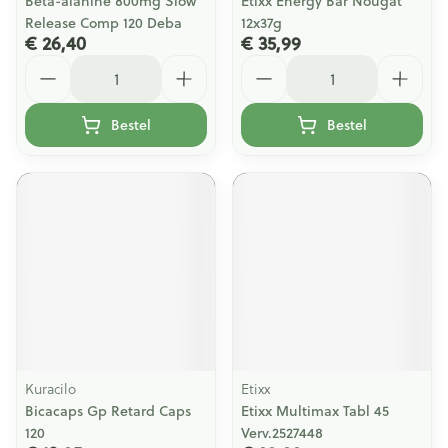
Beta-alanine 800mg Slow
Etixx Energy Bar Nougat
Release Comp 120 Deba
12x37g
€ 26,40
€ 35,99
Aantal
Aantal
Bestel
Bestel
Kuracilo
Etixx
Bicacaps Gp Retard Caps
Etixx Multimax Tabl 45
120
Verv.2527448