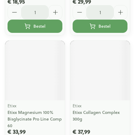
€ 18,95
€ 29,99
Aantal
Aantal
Bestel
Bestel
Etixx
Etixx
Etixx Magnesium 100%
Etixx Collagen Complex
Bisglycinate Pro Line Comp
300g
60
€ 33,99
€ 37,99