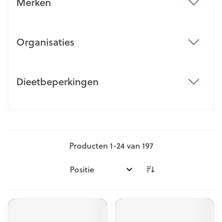
Merken
filter
Organisaties
filter
Dieetbeperkingen
filter
Producten
1
-
24
van
197
Sorteer op: