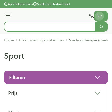
Ga naar de inhoud
Apothekersadvies
Snelle beschikbaarheid
Menu
Zoek
Product, merk, categorie...
Home
/
Dieet, voeding en vitamines
/
Voedingstherapie & welzij
Sport
Filteren
Doorgaan naar productlijst
Prijs
filter