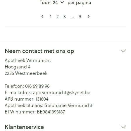
Toon
per pagina
Pagina's
U lees momenteel pagina
1
Pagina
Pagina
Pagina
2
3
...
9
Neem contact met ons op
Apotheek Vermunicht
Hoogzand 4
2235
Westmeerbeek
Telefoon:
016 69 89 96
E-mailadres:
apo.vermunicht@
skynet.be
APB nummer:
131604
Apotheek titularis:
Stephanie Vermunicht
BTW nummer:
BE0841893187
Klantenservice