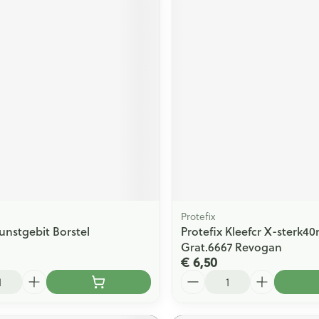
Protefix
unstgebit Borstel
Protefix Kleefcr X-sterk4
Grat.6667 Revogan
€ 6,50
Aantal