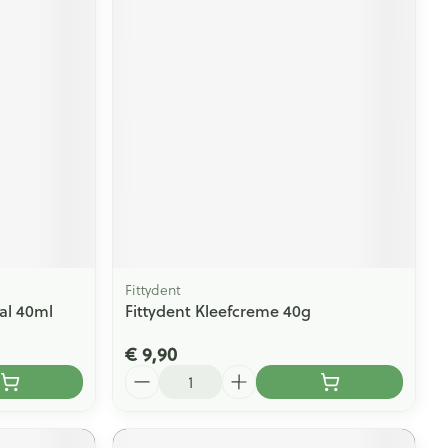
Fittydent
al 40ml
Fittydent Kleefcreme 40g
€ 9,90
Aantal