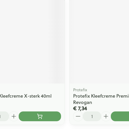
Protefix
 Kleefcreme X-sterk 40ml
Protefix Kleefcreme Prem
Revogan
€ 7,34
Aantal