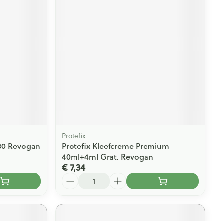
rende
Parfums en
geurproducten
Protefix
 30 Revogan
Protefix Kleefcreme Premium
CBD
40ml+4ml Grat. Revogan
€ 7,34
Aantal