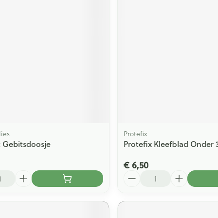
ging
Supplementen
Insectenwe
Mondmaskers
middelen
issen
 -
id
id
ies
Protefix
 Gebitsdoosje
Protefix Kleefblad Onder
Zelfbruiner
Scheren
€ 6,50
Aantal