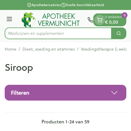
Dia 1 van 1
Ga naar de inhoud
Apothekersadvies
Snelle beschikbaarheid
0
0 artikelen
Menu
€ 0,00
Medici
Zoek
Product, merk, categorie...
Home
/
Dieet, voeding en vitamines
/
Voedingstherapie & welzij
Siroop
Filteren
Producten
1
-
24
van
59