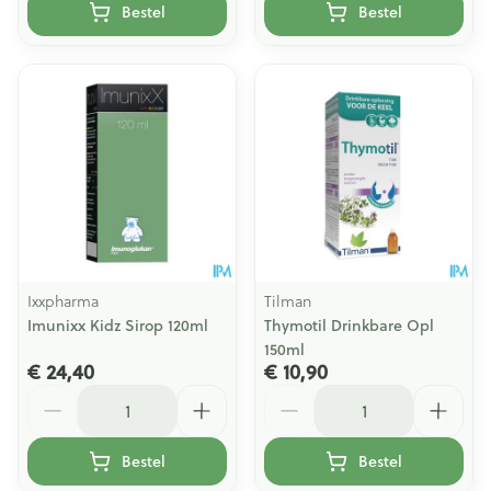
Bestel
Bestel
Ixxpharma
Tilman
Imunixx Kidz Sirop 120ml
Thymotil Drinkbare Opl
150ml
€ 24,40
€ 10,90
Aantal
Aantal
Bestel
Bestel