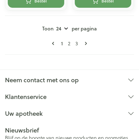
Bestel
Bestel
Toon
per pagina
Pagina's
U lees momenteel pagina
Pagina
Pagina
1
2
3
Neem contact met ons op
Klantenservice
Uw apotheek
Nieuwsbrief
Blijf op de hoogte van nieuwe producten en promoties