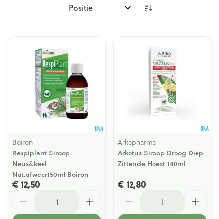
Sorteer op:
Boiron
Arkopharma
Respiplant Siroop
Arkotus Siroop Droog Diep
Neus&keel
Zittende Hoest 140ml
Nat.afweer150ml Boiron
€ 12,50
€ 12,80
Aantal
Aantal