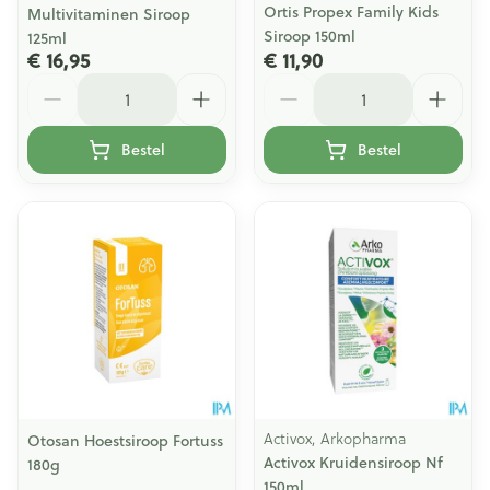
Ortis Propex Family Kids
Multivitaminen Siroop
Siroop 150ml
125ml
€ 16,95
€ 11,90
Aantal
Aantal
Bestel
Bestel
Activox, Arkopharma
Otosan Hoestsiroop Fortuss
Activox Kruidensiroop Nf
180g
150ml