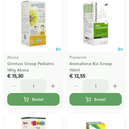
Aboca
Pranarom
Grintuss Siroop Pediatric
Aromaforce Bio Siroop
180g Aboca
150ml
€ 15,30
€ 12,55
Aantal
Aantal
Bestel
Bestel