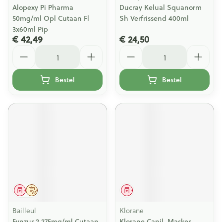
Alopexy Pi Pharma
Ducray Kelual Squanorm
50mg/ml Opl Cutaan Fl
Sh Verfrissend 400ml
3x60ml Pip
€ 42,49
€ 24,50
Aantal
Aantal
Bestel
Bestel
Geneesmiddel
Op voorschrift
Geneesmiddel
Bailleul
Klorane
Fynzur 2,275mg/ml Cutaan
Klorane Capil. Masker