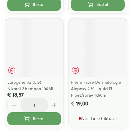
Bestel
Bestel
Geneesmiddel
Geneesmiddel
Eurogenerics (EG)
Pierre Fabre Dermatologie
Nizoral Shampoo 100Ml
Alopexy 2 % Liquid Fl
€ 18,57
Pipet/spray 1x60ml
Aantal
€ 19,00
Niet beschikbaar
Bestel