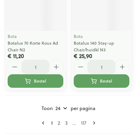
Bota
Bota
Botalux 70 Korte Kous Ad
Botalux 140 Stay-up
Chair N2
Chair/huidkl N3
€ 11,20
€ 25,90
Aantal
Aantal
Bestel
Bestel
Toon
per pagina
Pagina's
U lees momenteel pagina
Pagina
Pagina
Pagina
1
2
3
...
117