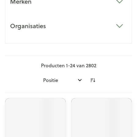
Merken
filter
Organisaties
filter
Producten
1
-
24
van
2802
Sorteer op: