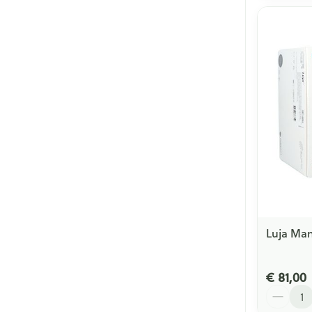
Luja Man
€ 81,00
Aantal