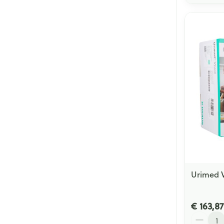
Urimed V
€ 163,87
Aantal