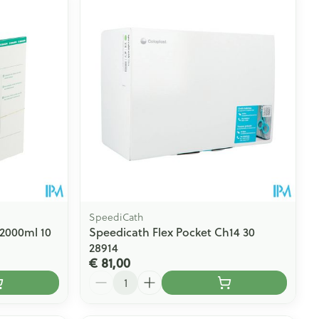
rende
Parfums en
geurproducten
SpeediCath
2000ml 10
Speedicath Flex Pocket Ch14 30
28914
CBD
€ 81,00
Aantal