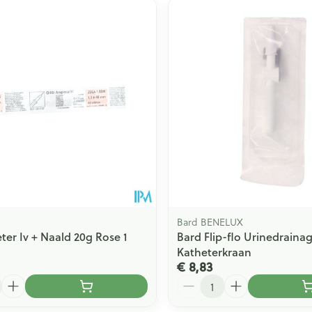
Bard BENELUX
ter Iv + Naald 20g Rose 1
Bard Flip-flo Urinedraina
Katheterkraan
€ 8,83
Aantal