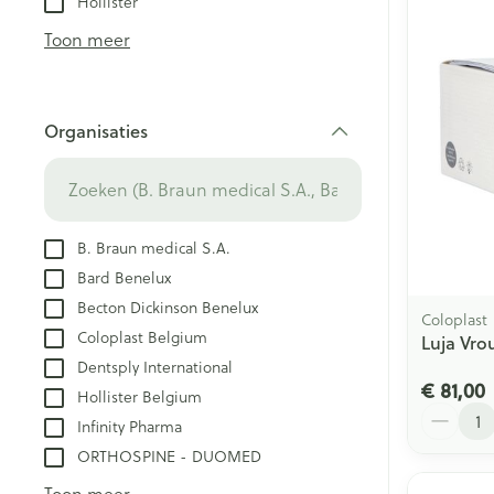
Hollister
Creme, gel en 
Aerosol accesso
Blaren
Toon meer
Zuurstof
Eelt
Eksteroog - lik
Ademhalingsst
Organisaties
Toon meer
filter
Spieren en ge
Specifiek voo
B. Braun medical S.A.
Naalden en sp
Bard Benelux
Lichaamsverzo
Infecties
Becton Dickinson Benelux
Spuiten
Coloplast
Deodorant
Coloplast Belgium
Luja Vro
Oplossing voor 
Gezichtsverzor
Dentsply International
Luizen
Naalden
€ 81,00
Hollister Belgium
Aantal
Naalden voor i
Infinity Pharma
pennaalden
Diagnostica
ORTHOSPINE - DUOMED
Toon meer
Toon meer