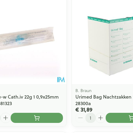
Toon meer
ging
Supplementen
Insectenwe
Mondmaskers
middelen
issen
 -
id
id
B. Braun
e-w Cath.iv 22g 1 0,9x25mm
Urimed Bag Nachtzakken 
381323
28300a
Zelfbruiner
Scheren
€ 31,89
Aantal