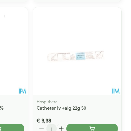
Hospithera
0%
Catheter Iv +aig.22g 50
€ 3,38
Aantal