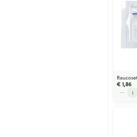
Raucoset
€ 1,86
Aantal