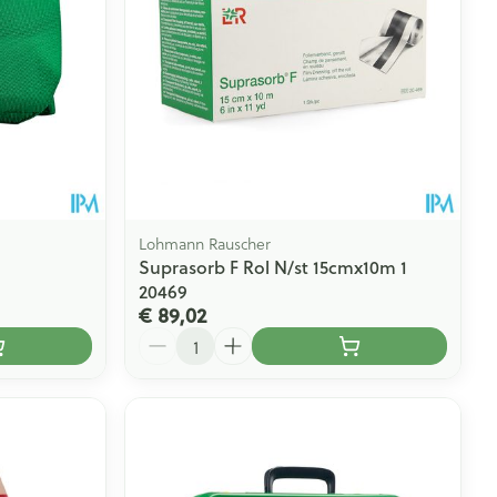
Lohmann Rauscher
Suprasorb F Rol N/st 15cmx10m 1
20469
€ 89,02
Aantal