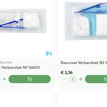
Toon meer
ging
Supplementen
Insectenwe
Mondmaskers
middelen
issen
 -
id
id
Rauscher
Raucoset Verbandset N2 
 Verbandset N7 166573
€ 2,36
Aantal
Zelfbruiner
Scheren