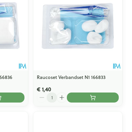
rende
Parfums en
geurproducten
166836
Raucoset Verbandset N1 166833
€ 1,40
Aantal
CBD