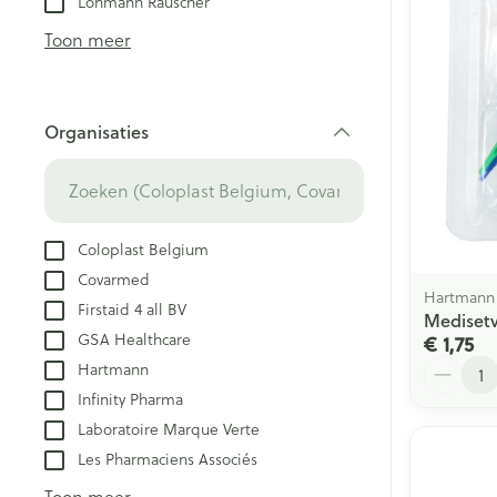
Lohmann Rauscher
Creme, gel en 
Aerosol accesso
Blaren
Toon meer
Zuurstof
Eelt
Eksteroog - lik
Ademhalingsst
Organisaties
Toon meer
filter
Spieren en ge
Specifiek voo
Coloplast Belgium
Naalden en sp
Covarmed
Lichaamsverzo
Infecties
Hartmann
Firstaid 4 all BV
Spuiten
Mediset
Deodorant
GSA Healthcare
€ 1,75
Oplossing voor 
Gezichtsverzor
Aantal
Hartmann
Luizen
Naalden
Infinity Pharma
Naalden voor i
Laboratoire Marque Verte
pennaalden
Diagnostica
Les Pharmaciens Associés
Toon meer
Toon meer