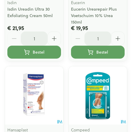
Isdin
Eucerin
Isdin Ureadin Ultra 30
Eucerin Urearepair Plus
Exfoliating Cream 50ml
Voetschuim 10% Urea
150ml
€ 21,95
€ 19,95
Aantal
Aantal
Bestel
Bestel
Hansaplast
Compeed