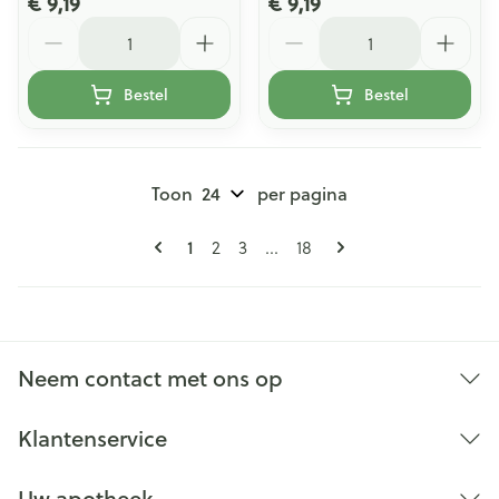
€ 9,19
€ 9,19
Aantal
Aantal
Bestel
Bestel
Toon
per pagina
Pagina's
U lees momenteel pagina
Pagina
Pagina
Pagina
1
2
3
...
18
Neem contact met ons op
Klantenservice
Uw apotheek