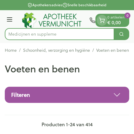
Dia 1 van 1
Ga naar de inhoud
Apothekersadvies
Snelle beschikbaarheid
0
0 artikelen
Menu
€ 0,00
Medi
Zoek
Product, merk, categorie...
Home
/
Schoonheid, verzorging en hygiëne
/
Voeten en benen
Voeten en benen
Filteren
Producten
1
-
24
van
414