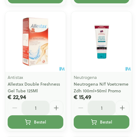
Antistax
Neutrogena
Allestax Double Freshness
Neutrogena N/f Voetcreme
Gel Tube 125Ml
Zdh 100ml+50ml Promo
€ 22,94
€ 15,49
Aantal
Aantal
Bestel
Bestel