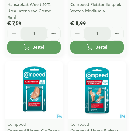
Hansaplast A/eelt 20%
Compeed Pleister Eeltplek
Urea Intensieve Creme
Voeten Medium 6
75ml
€ 7,59
€ 8,99
Aantal
Aantal
Bestel
Bestel
Compeed
Compeed
Compeed Blaren Op Tenen
Compeed Blaren Pleister