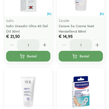
Isdin
CeraVe
Isdin Ureadin Ultra 40 Gel
Cerave Sa Creme Voet
Oil 30ml
Herstellend 88ml
€ 21,50
€ 14,95
Aantal
Aantal
Bestel
Bestel