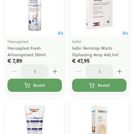
Hansaplast
Isdin
Hansaplast Fresh
Isdin Verrutop Warts
A/transpirant 150ml
Oplossing Amp 4x0,1ml
€ 7,89
€ 47,95
Aantal
Aantal
Bestel
Bestel