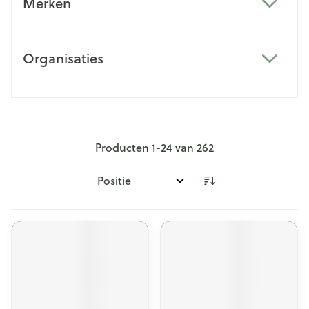
Merken
filter
Organisaties
filter
Producten
1
-
24
van
262
Sorteer op: