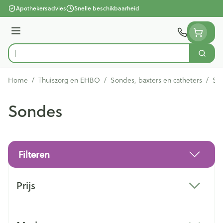
Ga naar de inhoud
Apothekersadvies
Snelle beschikbaarheid
Menu
Zoek
Product, merk, categorie...
Home
/
Thuiszorg en EHBO
/
Sondes, baxters en catheters
/
So
Sondes
Filteren
Doorgaan naar productlijst
Prijs
filter