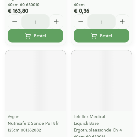
40cm 60 630010
40cm
€ 163,80
€ 0,36
Aantal
Aantal
Bestel
Bestel
Vygon
Teleflex Medical
Nutrisafe 2 Sonde Pur 8fr
Liquick Base
125cm 001362082
Ergoth.blaassonde Ch14
40cm 60 630014