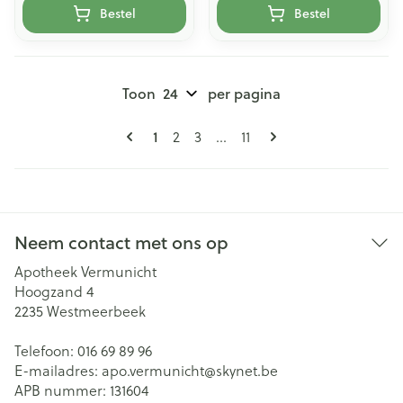
Bestel
Bestel
Toon
per pagina
Pagina's
U lees momenteel pagina
Pagina
Pagina
Pagina
1
2
3
...
11
Neem contact met ons op
Apotheek Vermunicht
Hoogzand 4
2235
Westmeerbeek
Telefoon:
016 69 89 96
E-mailadres:
apo.vermunicht@
skynet.be
APB nummer:
131604