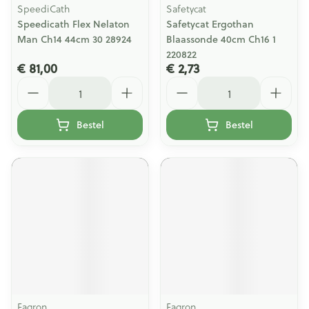
SpeediCath
Safetycat
Speedicath Flex Nelaton
Safetycat Ergothan
Man Ch14 44cm 30 28924
Blaassonde 40cm Ch16 1
220822
€ 81,00
€ 2,73
Aantal
Aantal
Bestel
Bestel
Fagron
Fagron