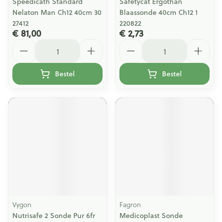
Speedicath Standard
Safetycat Ergothan
Nelaton Man Ch12 40cm 30
Blaassonde 40cm Ch12 1
27412
220822
€ 81,00
€ 2,73
Aantal
Aantal
Bestel
Bestel
Vygon
Fagron
Nutrisafe 2 Sonde Pur 6fr
Medicoplast Sonde