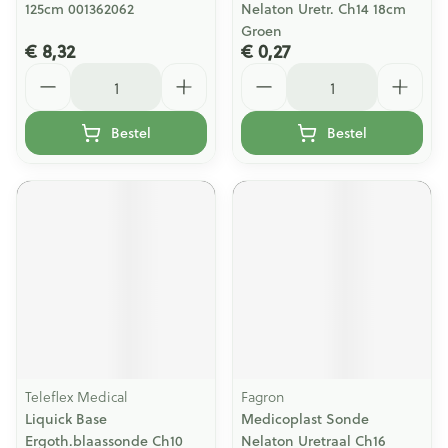
125cm 001362062
Nelaton Uretr. Ch14 18cm
Groen
€ 8,32
€ 0,27
Aantal
Aantal
Bestel
Bestel
Teleflex Medical
Fagron
Liquick Base
Medicoplast Sonde
Ergoth.blaassonde Ch10
Nelaton Uretraal Ch16