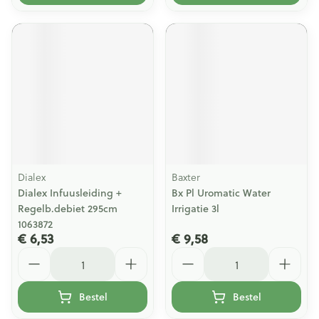
Dialex
Baxter
Dialex Infuusleiding +
Bx Pl Uromatic Water
Regelb.debiet 295cm
Irrigatie 3l
1063872
€ 6,53
€ 9,58
Aantal
Aantal
Bestel
Bestel