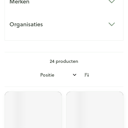
Merken
filter
Organisaties
filter
24
producten
Sorteer op: