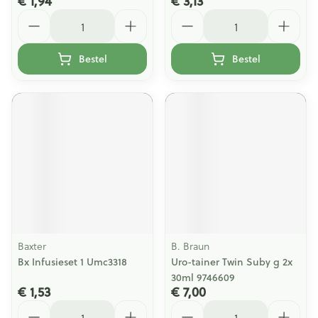
€ 1,94
€ 3,13
Aantal
Aantal
Bestel
Bestel
Baxter
B. Braun
Bx Infusieset 1 Umc3318
Uro-tainer Twin Suby g 2x
30ml 9746609
€ 1,53
€ 7,00
Aantal
Aantal