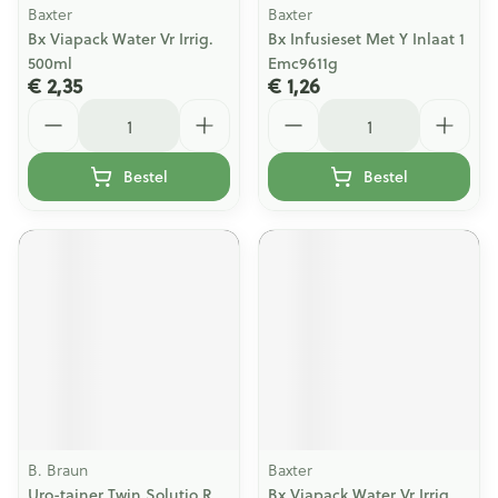
Baxter
Baxter
Bx Viapack Water Vr Irrig.
Bx Infusieset Met Y Inlaat 1
500ml
Emc9611g
€ 2,35
€ 1,26
Aantal
Aantal
Bestel
Bestel
B. Braun
Baxter
Uro-tainer Twin Solutio R
Bx Viapack Water Vr Irrig.