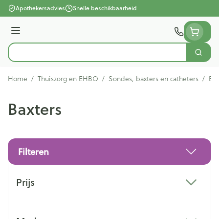
Ga naar de inhoud
Apothekersadvies
Snelle beschikbaarheid
Menu
Zoek
Product, merk, categorie...
Home
/
Thuiszorg en EHBO
/
Sondes, baxters en catheters
/
Bax
Baxters
Filteren
Doorgaan naar productlijst
Prijs
filter