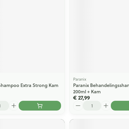
ging
Supplementen
Insectenwe
Mondmaskers
middelen
issen
 -
id
id
Paranix
 Shampoo Extra Strong Kam
Paranix Behandelingssh
Zelfbruiner
Scheren
200ml + Kam
€ 27,99
Aantal