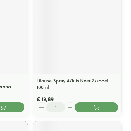
rende
Parfums en
geurproducten
Lilouse Spray A/luis Neet Z/spoel.
ampoo
100ml
CBD
€ 19,89
Aantal