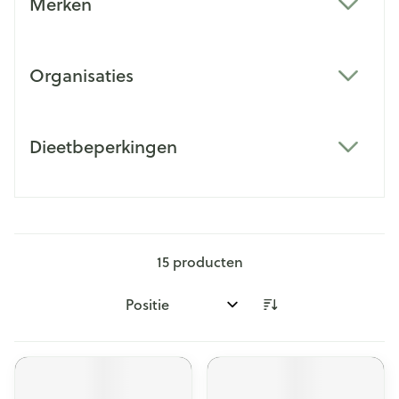
Merken
filter
Organisaties
filter
Dieetbeperkingen
filter
15
producten
Sorteer op: