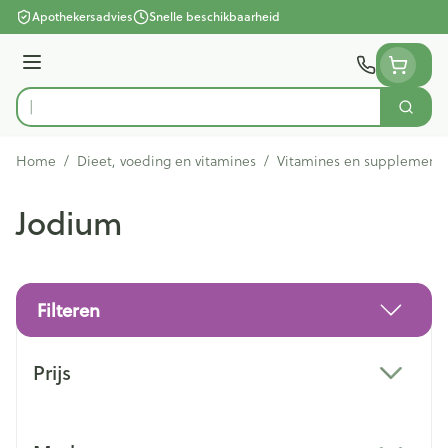
Ga naar de inhoud
Apothekersadvies
Snelle beschikbaarheid
Menu
Zoek
Product, merk, categorie...
Home
/
Dieet, voeding en vitamines
/
Vitamines en supplement
Jodium
Filteren
Doorgaan naar productlijst
Prijs
filter