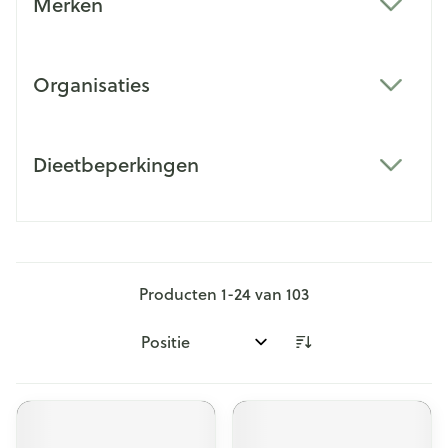
Merken
filter
Organisaties
filter
Dieetbeperkingen
filter
Producten
1
-
24
van
103
Sorteer op: