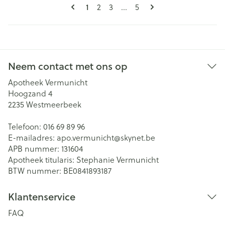
Pagina's
U lees momenteel pagina
Pagina
Pagina
Pagina
1
2
3
...
5
Neem contact met ons op
Apotheek Vermunicht
Hoogzand 4
2235
Westmeerbeek
Telefoon:
016 69 89 96
E-mailadres:
apo.vermunicht@
skynet.be
APB nummer:
131604
Apotheek titularis:
Stephanie Vermunicht
BTW nummer:
BE0841893187
Klantenservice
FAQ