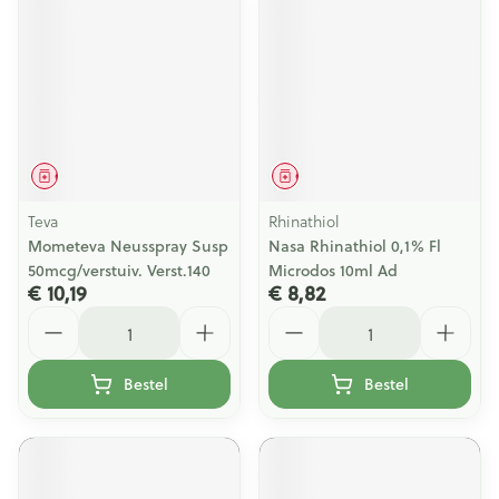
Geneesmiddel
Geneesmiddel
Teva
Rhinathiol
Mometeva Neusspray Susp
Nasa Rhinathiol 0,1% Fl
50mcg/verstuiv. Verst.140
Microdos 10ml Ad
€ 10,19
€ 8,82
Aantal
Aantal
Bestel
Bestel