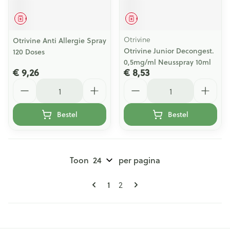
Geneesmiddel
Geneesmiddel
Otrivine
Otrivine Anti Allergie Spray
Otrivine Junior Decongest.
120 Doses
0,5mg/ml Neusspray 10ml
€ 9,26
€ 8,53
Aantal
Aantal
Bestel
Bestel
Toon
per pagina
Pagina's
U lees momenteel pagina
Pagina
1
2