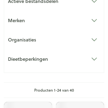
Actieve bestandsdelen
filter
Merken
filter
Organisaties
filter
Dieetbeperkingen
filter
Producten
1
-
24
van
40