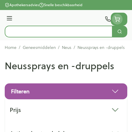
Ga naar de inhoud
Apothekersadvies
Snelle beschikbaarheid
Menu
Zoek
Product, merk, categorie...
Home
/
Geneesmiddelen
/
Neus
/
Neussprays en -druppels
Neussprays en -druppels
Filteren
Doorgaan naar productlijst
Prijs
filter