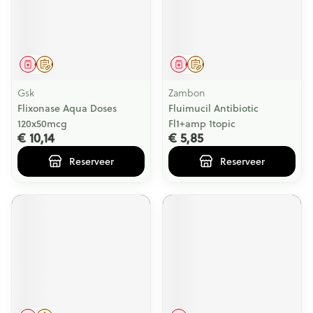
Geneesmiddel
Op voorschrift
Geneesmiddel
Op voorschrift
Gsk
Zambon
Flixonase Aqua Doses
Fluimucil Antibiotic
120x50mcg
Fl1+amp 1topic
€ 10,14
€ 5,85
Reserveer
Reserveer