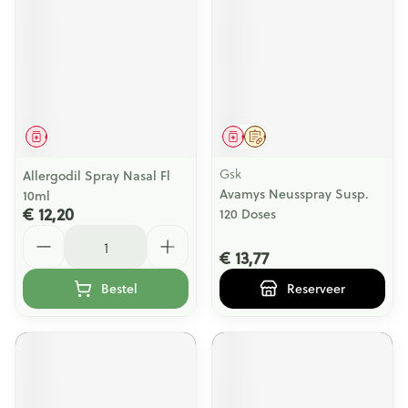
Geneesmiddel
Geneesmiddel
Op voorschrift
Gsk
Allergodil Spray Nasal Fl
Avamys Neusspray Susp.
10ml
€ 12,20
120 Doses
Aantal
€ 13,77
Bestel
Reserveer