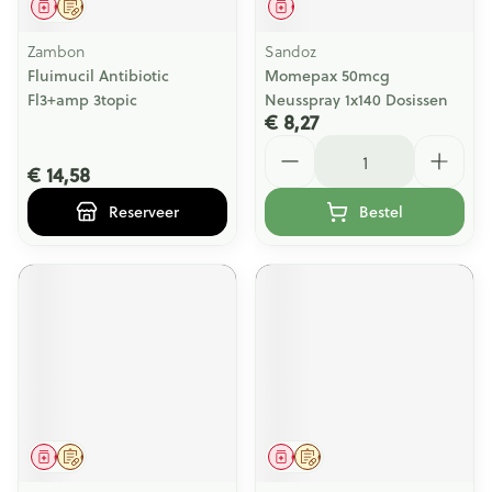
Geneesmiddel
Op voorschrift
Geneesmiddel
Zambon
Sandoz
Fluimucil Antibiotic
Momepax 50mcg
Fl3+amp 3topic
Neusspray 1x140 Dosissen
€ 8,27
Aantal
€ 14,58
Reserveer
Bestel
Geneesmiddel
Op voorschrift
Geneesmiddel
Op voorschrift