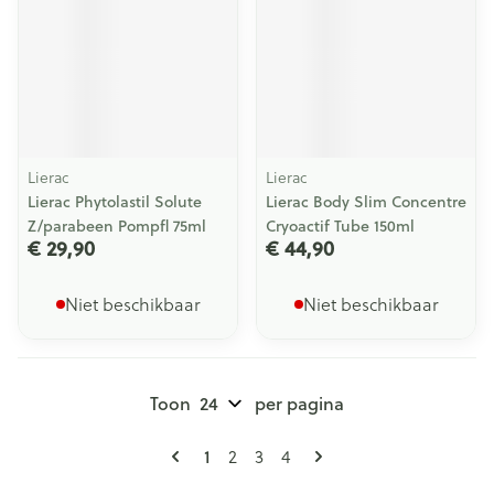
Lierac
Lierac
Lierac Phytolastil Solute
Lierac Body Slim Concentre
Z/parabeen Pompfl 75ml
Cryoactif Tube 150ml
€ 29,90
€ 44,90
Niet beschikbaar
Niet beschikbaar
Toon
per pagina
Pagina's
U lees momenteel pagina
1
Pagina
Pagina
Pagina
2
3
4