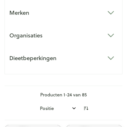
Merken
filter
Organisaties
filter
Dieetbeperkingen
filter
Producten
1
-
24
van
85
Sorteer op: