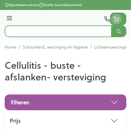
Ga naar de inhoud
Apothekersadvies
Snelle beschikbaarheid
Menu
Zoek
Product, merk, categorie...
Home
/
Schoonheid, verzorging en hygiëne
/
Lichaamsverzorging
Cellulitis - buste -
afslanken- versteviging
Filteren
Doorgaan naar productlijst
Prijs
filter