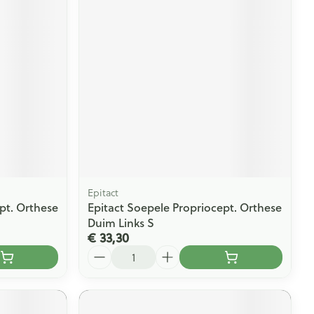
rende
Parfums en
geurproducten
Epitact
pt. Orthese
Epitact Soepele Propriocept. Orthese
CBD
Duim Links S
€ 33,30
Aantal