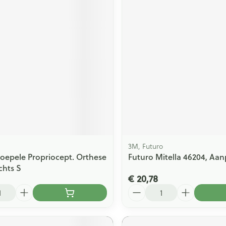
3M, Futuro
Soepele Propriocept. Orthese
Futuro Mitella 46204, Aa
chts S
€ 20,78
Aantal