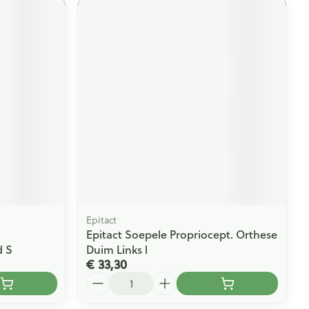
Epitact
Epitact Soepele Propriocept. Orthese
d S
Duim Links l
€ 33,30
Aantal