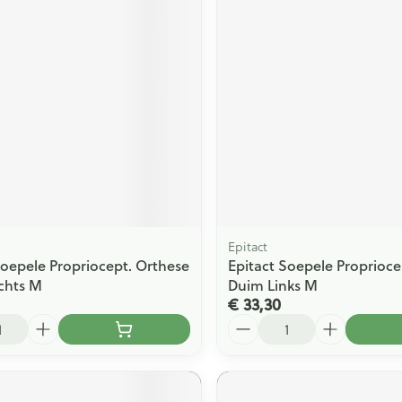
ging
Supplementen
Insectenwe
Mondmaskers
middelen
issen
 -
id
id
Epitact
Soepele Propriocept. Orthese
Epitact Soepele Proprioce
Zelfbruiner
Scheren
chts M
Duim Links M
€ 33,30
Aantal