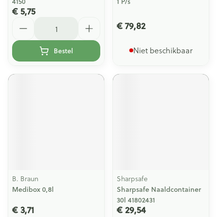
4150
1 P/s
€ 5,75
Aantal
€ 79,82
Niet beschikbaar
Bestel
B. Braun
Sharpsafe
Medibox 0,8l
Sharpsafe Naaldcontainer
30l 41802431
€ 3,71
€ 29,54