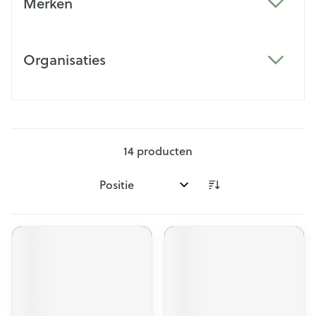
Merken
filter
Organisaties
filter
14
producten
Sorteer op: