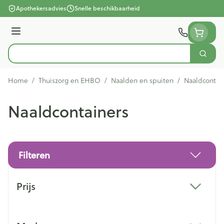
Ga naar de inhoud
Apothekersadvies
Snelle beschikbaarheid
Menu
Zoek
Product, merk, categorie...
Home
/
Thuiszorg en EHBO
/
Naalden en spuiten
/
Naaldcontai
Naaldcontainers
Filteren
Doorgaan naar productlijst
Prijs
filter