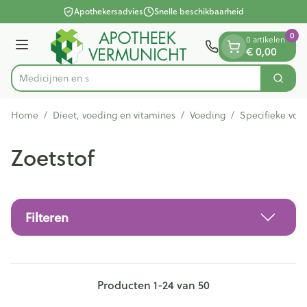
Dia 1 van 1
Ga naar de inhoud
Apothekersadvies
Snelle beschikbaarheid
0
0 artikelen
Menu
€ 0,00
Zoek
Product, merk, categorie...
Home
/
Dieet, voeding en vitamines
/
Voeding
/
Specifieke voe
Zoetstof
Filteren
Producten
1
-
24
van
50