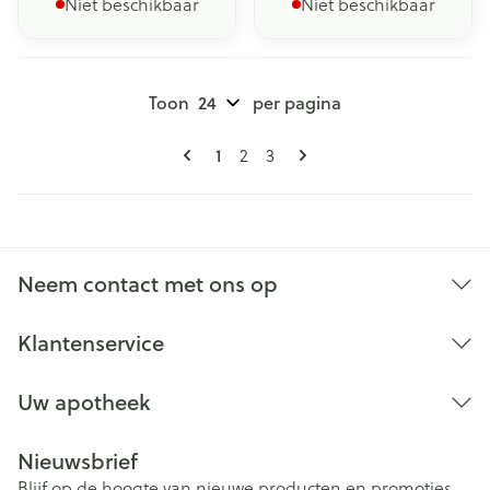
Niet beschikbaar
Niet beschikbaar
Toon
per pagina
Pagina's
U lees momenteel pagina
Pagina
Pagina
1
2
3
Neem contact met ons op
Klantenservice
Uw apotheek
Nieuwsbrief
Blijf op de hoogte van nieuwe producten en promoties