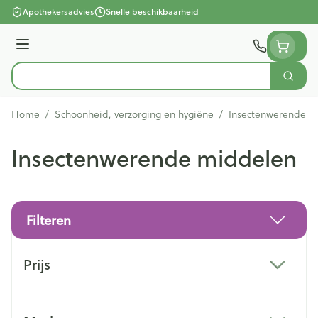
Ga naar de inhoud
Apothekersadvies
Snelle beschikbaarheid
Menu
Zoek
Product, merk, categorie...
Home
/
Schoonheid, verzorging en hygiëne
/
Insectenwerende m
Insectenwerende middelen
Filteren
Doorgaan naar productlijst
Prijs
filter