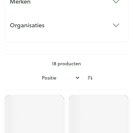
Merken
filter
Organisaties
filter
18
producten
Sorteer op: