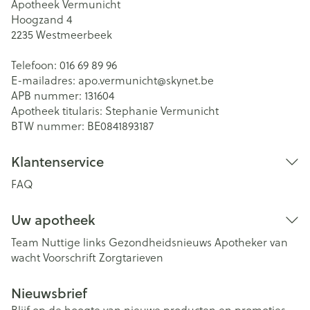
Apotheek Vermunicht
Hoogzand 4
2235
Westmeerbeek
Telefoon:
016 69 89 96
E-mailadres:
apo.vermunicht@
skynet.be
APB nummer:
131604
Apotheek titularis:
Stephanie Vermunicht
BTW nummer:
BE0841893187
Klantenservice
FAQ
Uw apotheek
Team
Nuttige links
Gezondheidsnieuws
Apotheker van
wacht
Voorschrift
Zorgtarieven
Nieuwsbrief
Blijf op de hoogte van nieuwe producten en promoties