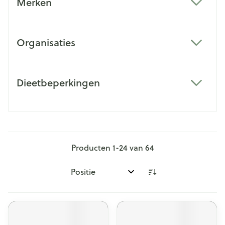
Merken
filter
Organisaties
filter
Dieetbeperkingen
filter
Producten
1
-
24
van
64
Sorteer op: