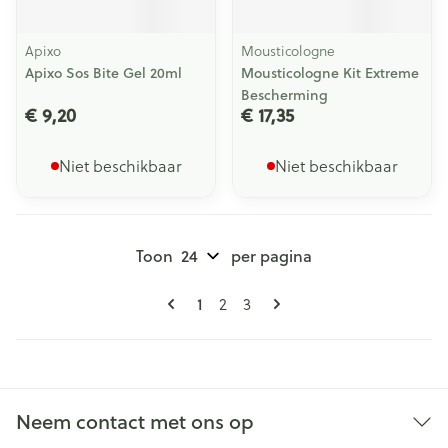
Apixo
Mousticologne
Apixo Sos Bite Gel 20ml
Mousticologne Kit Extreme
Bescherming
€ 9,20
€ 17,35
Niet beschikbaar
Niet beschikbaar
Toon
per pagina
Pagina's
U lees momenteel pagina
Pagina
Pagina
1
2
3
Neem contact met ons op