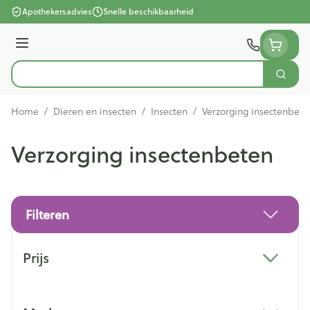
Ga naar de inhoud
Apothekersadvies
Snelle beschikbaarheid
Menu
Zoek
Product, merk, categorie...
Home
/
Dieren en insecten
/
Insecten
/
Verzorging insectenbete
Verzorging insectenbeten
Filteren
Doorgaan naar productlijst
Prijs
filter