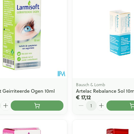
Toon meer
ging
Supplementen
Insectenwe
Mondmaskers
middelen
issen
 -
id
id
Bausch & Lomb
t Geirriteerde Ogen 10ml
Artelac Rebalance Sol 10m
€ 17,12
Aantal
Zelfbruiner
Scheren