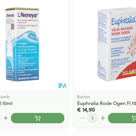
 Lomb
Boiron
l 10ml
Euphralia Rode Ogen Fl 1
€ 14,90
Aantal