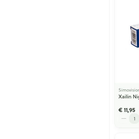
Simovisio
Xailin Ni
€ 11,95
Aantal