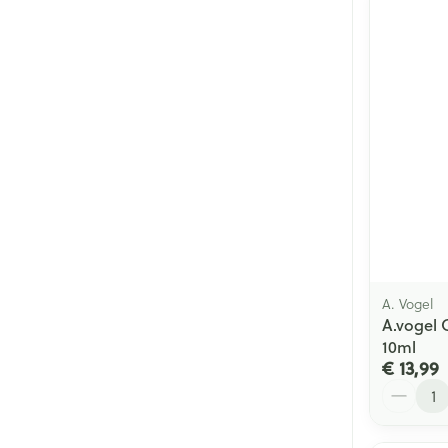
A. Vogel
A.vogel 
10ml
€ 13,99
Aantal