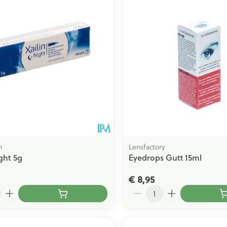
n
Lensfactory
ght 5g
Eyedrops Gutt 15ml
€ 8,95
Aantal