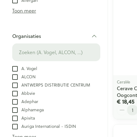
Allergan
Creme, gel en 
Aerosol accesso
Blaren
Toon meer
Zuurstof
Eelt
Eksteroog - lik
Ademhalingsst
Organisaties
Toon meer
filter
Spieren en ge
Specifiek voo
A. Vogel
Naalden en sp
ALCON
Lichaamsverzo
Infecties
CeraVe
ANTWERPS DISTRIBUTIE CENTRUM
Spuiten
Cerave 
Deodorant
Abbvie
Oogcont
Oplossing voor 
Gezichtsverzor
€ 18,45
Adephar
Luizen
Naalden
Aantal
Alphamega
Naalden voor i
Apivita
pennaalden
Diagnostica
Auriga International - ISDIN
Toon meer
Toon meer