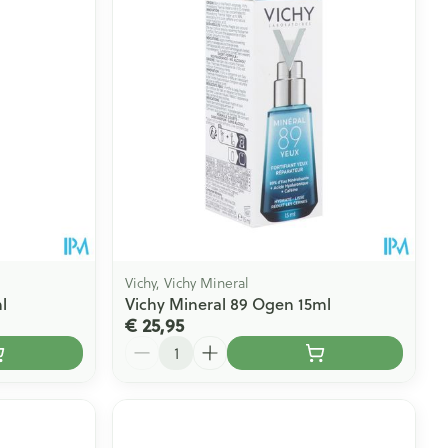
rende
Parfums en
geurproducten
Vichy, Vichy Mineral
l
Vichy Mineral 89 Ogen 15ml
€ 25,95
Aantal
CBD