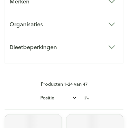
Merken
filter
Organisaties
filter
Dieetbeperkingen
filter
Producten
1
-
24
van
47
Sorteer op: