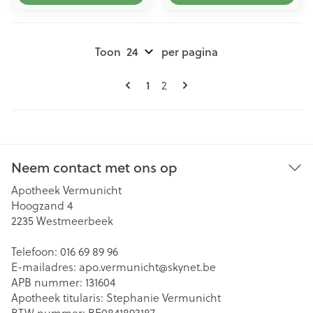
Toon
per pagina
Pagina's
U lees momenteel pagina
1
Pagina
2
Neem contact met ons op
Apotheek Vermunicht
Hoogzand 4
2235
Westmeerbeek
Telefoon:
016 69 89 96
E-mailadres:
apo.vermunicht@
skynet.be
APB nummer:
131604
Apotheek titularis:
Stephanie Vermunicht