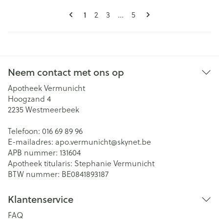
Pagina's
U lees momenteel pagina
Pagina
Pagina
Pagina
1
2
3
...
5
Neem contact met ons op
Apotheek Vermunicht
Hoogzand 4
2235
Westmeerbeek
Telefoon:
016 69 89 96
E-mailadres:
apo.vermunicht@
skynet.be
APB nummer:
131604
Apotheek titularis:
Stephanie Vermunicht
BTW nummer:
BE0841893187
Klantenservice
FAQ