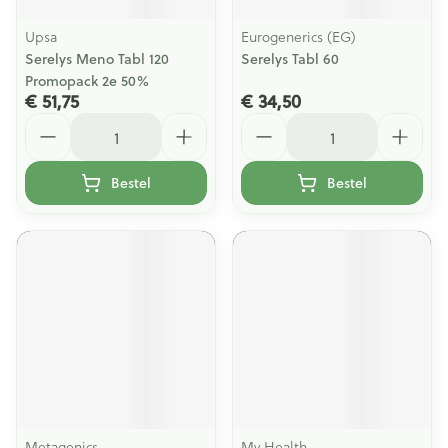
Upsa
Eurogenerics (EG)
Serelys Meno Tabl 120
Serelys Tabl 60
Promopack 2e 50%
€ 51,75
€ 34,50
Aantal
Aantal
Bestel
Bestel
Metagenics
My Health