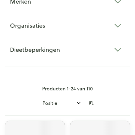
Merken
filter
Organisaties
filter
Dieetbeperkingen
filter
Producten
1
-
24
van
110
Sorteer op: