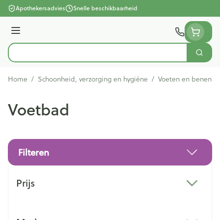
Ga naar de inhoud
Apothekersadvies
Snelle beschikbaarheid
Menu
Zoek
Product, merk, categorie...
Home
/
Schoonheid, verzorging en hygiëne
/
Voeten en benen
/
Voetbad
Filteren
Doorgaan naar productlijst
Prijs
filter