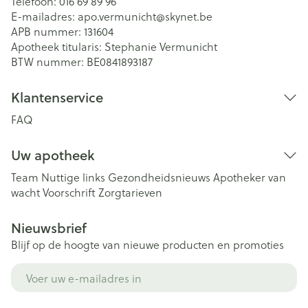
Telefoon:
016 69 89 96
E-mailadres:
apo.vermunicht@
skynet.be
APB nummer:
131604
Apotheek titularis:
Stephanie Vermunicht
BTW nummer:
BE0841893187
Klantenservice
FAQ
Uw apotheek
Team
Nuttige links
Gezondheidsnieuws
Apotheker van
wacht
Voorschrift
Zorgtarieven
Nieuwsbrief
Blijf op de hoogte van nieuwe producten en promoties
E-mail adres