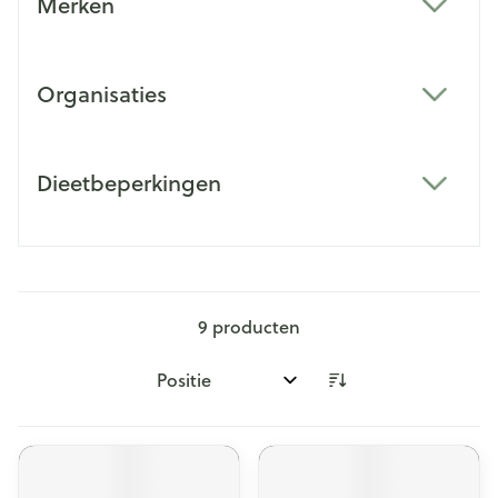
Merken
filter
Organisaties
filter
Dieetbeperkingen
filter
9
producten
Sorteer op: