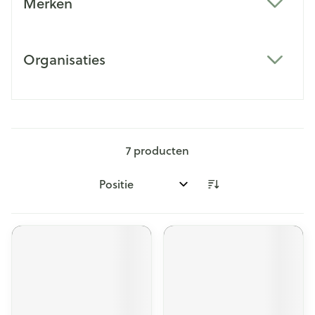
Merken
filter
Organisaties
filter
7
producten
Sorteer op: