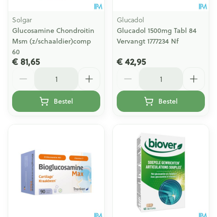
Solgar
Glucadol
Glucosamine Chondroitin
Glucadol 1500mg Tabl 84
Msm (z/schaaldier)comp
Vervangt 1777234 Nf
60
€ 81,65
€ 42,95
Aantal
Aantal
Bestel
Bestel