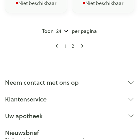
Niet beschikbaar
Niet beschikbaar
Toon
per pagina
Pagina's
U lees momenteel pagina
Pagina
1
2
Neem contact met ons op
Klantenservice
Uw apotheek
Nieuwsbrief