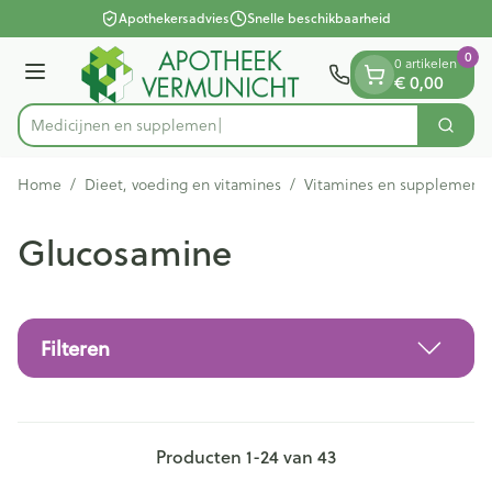
Dia 1 van 1
Ga naar de inhoud
Apothekersadvies
Snelle beschikbaarheid
0
0 artikelen
Menu
€ 0,00
Med
Zoek
Product, merk, categorie...
Home
/
Dieet, voeding en vitamines
/
Vitamines en supplement
Glucosamine
Filteren
Producten
1
-
24
van
43