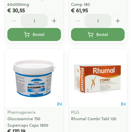
60x1000mg
Comp 180
€ 30,55
€ 61,95
Aantal
Aantal
Bestel
Bestel
Pharmagenerix
P&G
Glucosamine 750
Rhumal Combi Tabl 120
Supercaps Caps 1800
€ 170,19