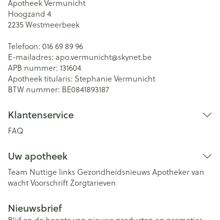
Apotheek Vermunicht
Hoogzand 4
2235
Westmeerbeek
Telefoon:
016 69 89 96
E-mailadres:
apo.vermunicht@
skynet.be
APB nummer:
131604
Apotheek titularis:
Stephanie Vermunicht
BTW nummer:
BE0841893187
Klantenservice
FAQ
Uw apotheek
Team
Nuttige links
Gezondheidsnieuws
Apotheker van
wacht
Voorschrift
Zorgtarieven
Nieuwsbrief
Blijf op de hoogte van nieuwe producten en promoties