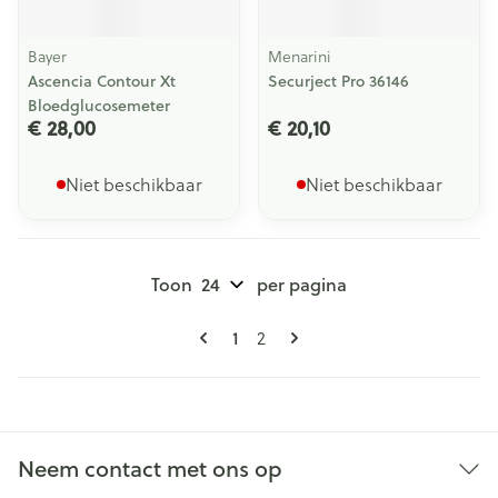
Bayer
Menarini
Ascencia Contour Xt
Securject Pro 36146
Bloedglucosemeter
€ 28,00
€ 20,10
Niet beschikbaar
Niet beschikbaar
Toon
per pagina
Pagina's
U lees momenteel pagina
Pagina
1
2
Neem contact met ons op