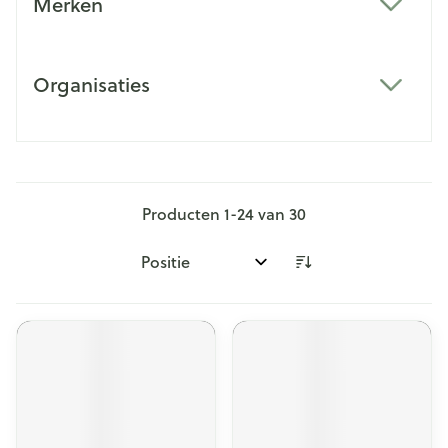
Merken
filter
Organisaties
filter
Producten
1
-
24
van
30
Sorteer op: