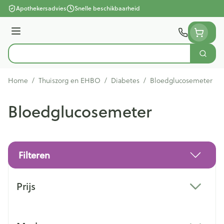
Ga naar de inhoud
Apothekersadvies
Snelle beschikbaarheid
Menu
Zoek
Product, merk, categorie...
Home
/
Thuiszorg en EHBO
/
Diabetes
/
Bloedglucosemeter
Bloedglucosemeter
Filteren
Doorgaan naar productlijst
Prijs
filter