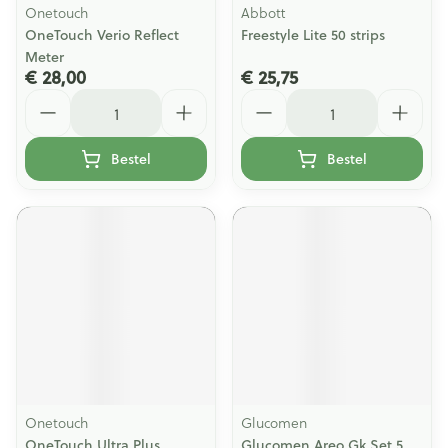
Onetouch
Abbott
OneTouch Verio Reflect
Freestyle Lite 50 strips
Meter
€ 28,00
€ 25,75
Aantal
Aantal
Bestel
Bestel
Onetouch
Glucomen
OneTouch Ultra Plus
Glucomen Areo Gk Set 5