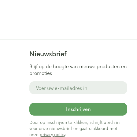
je
Badkamer
Bed
ng zon
Doorliggen - decubitis
ie
Urinewegen
Toon meer
Nieuwsbrief
id, spanning
Stoppen met roken
Blijf op de hoogte van nieuwe producten en
t en intieme
Gezichtsreiniging -
ontschminken
promoties
n Orthopedie
Instrumenten
sche
Anti tumor middelen
E-mail adres
en
Reinigingsmelk, - crème, -
ie
olie en gel
jn
Tonic - lotion
Anesthesie
Inschrijven
zorging
Micellair water
Door op inschrijven te klikken, schrijft u zich in
Specifiek voor de ogen
ie
Diverse geneesmiddelen
voor onze nieuwsbrief en gaat u akkoord met
et
Toon meer
onze
privacy policy
.