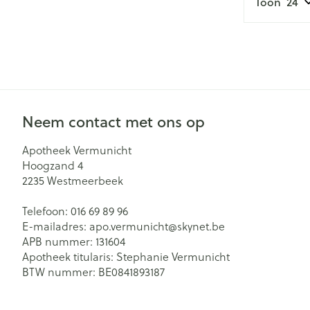
Toon
Creme, gel en 
Aerosol accesso
Blaren
Zuurstof
Eelt
Eksteroog - lik
Ademhalingsst
Toon meer
Neem contact met ons op
Spieren en ge
Apotheek Vermunicht
Specifiek voo
Hoogzand 4
Naalden en sp
Lichaamsverzo
2235
Westmeerbeek
Infecties
Spuiten
Deodorant
Telefoon:
016 69 89 96
Oplossing voor 
E-mailadres:
apo.vermunicht@
skynet.be
Gezichtsverzor
Luizen
APB nummer:
131604
Naalden
Apotheek titularis:
Stephanie Vermunicht
Naalden voor i
BTW nummer:
BE0841893187
pennaalden
Diagnostica
Toon meer