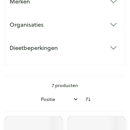
Merken
filter
Organisaties
filter
Dieetbeperkingen
filter
7
producten
Sorteer op: