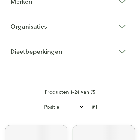
Merken
filter
Organisaties
filter
Dieetbeperkingen
filter
Producten
1
-
24
van
75
Sorteer op: