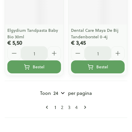
Elgydium Tandpasta Baby
Dental Care Maya De Bij
Bio 30ml
Tandenborstel 0-4j
€ 5,50
€ 3,45
Aantal
Aantal
Bestel
Bestel
Toon
per pagina
Pagina's
U lees momenteel pagina
Pagina
Pagina
Pagina
1
2
3
4