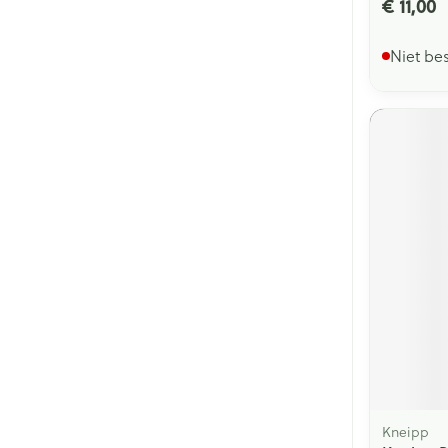
€ 11,00
Niet be
Kneipp