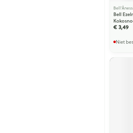
Bell’Ânes
Bell Eze
Kokosno
€ 3,49
Niet be