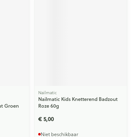
rende
Parfums en
geurproducten
Nailmatic
CBD
Nailmatic Kids Knetterend Badzout
t Groen
Roze 60g
€ 5,00
Niet beschikbaar