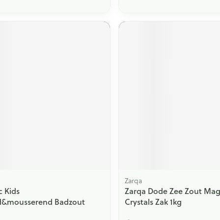
Zarqa
c Kids
Zarqa Dode Zee Zout Ma
d&mousserend Badzout
Crystals Zak 1kg