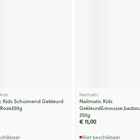
ging
Supplementen
Insectenwe
Mondmaskers
middelen
issen
 -
id
id
Kids
Nailmatic
Zelfbruiner
Scheren
c Kids Schuimend Gekleurd
Nailmatic Kids
 Roze250g
Gekleurd&mousse.badzou
250g
€ 11,00
schikbaar
Niet beschikbaar