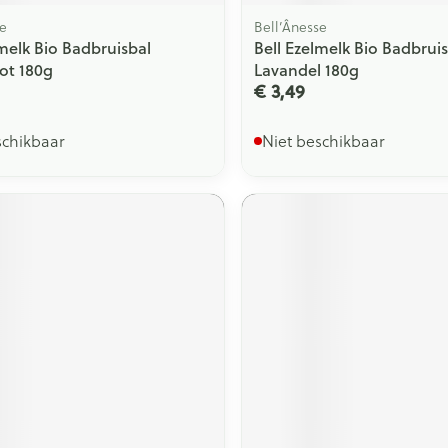
se
Bell’Ânesse
lmelk Bio Badbruisbal
Bell Ezelmelk Bio Badbrui
ot 180g
Lavandel 180g
€ 3,49
schikbaar
Niet beschikbaar