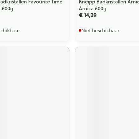
adkristallen Favourite Time
Kneipp Badkristallen Arni
l.600g
Arnica 600g
€ 14,39
schikbaar
Niet beschikbaar