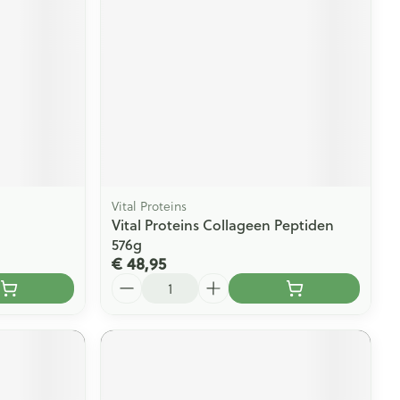
rende
Parfums en
geurproducten
Vital Proteins
Vital Proteins Collageen Peptiden
576g
€ 48,95
Aantal
CBD