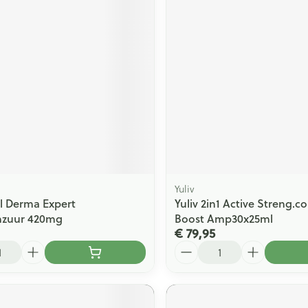
Yuliv
l Derma Expert
Yuliv 2in1 Active Streng.c
nzuur 420mg
Boost Amp30x25ml
€ 79,95
Aantal