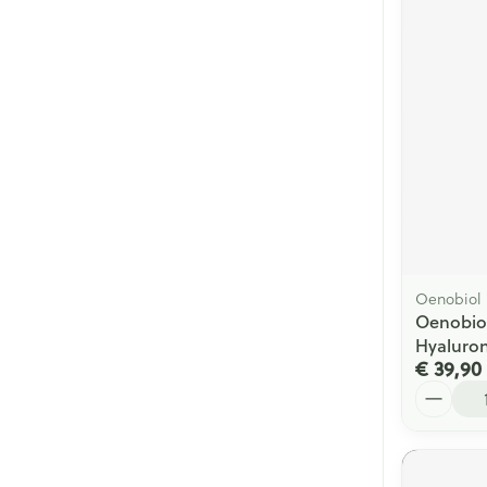
Oenobiol
Oenobio
Hyaluro
€ 39,90
Aantal