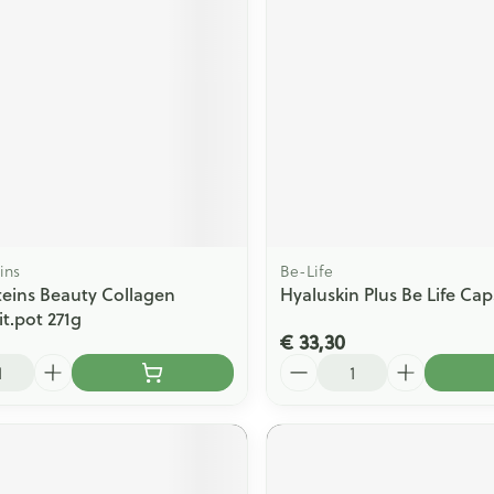
ins
Be-Life
oteins Beauty Collagen
Hyaluskin Plus Be Life Cap
it.pot 271g
€ 33,30
Aantal