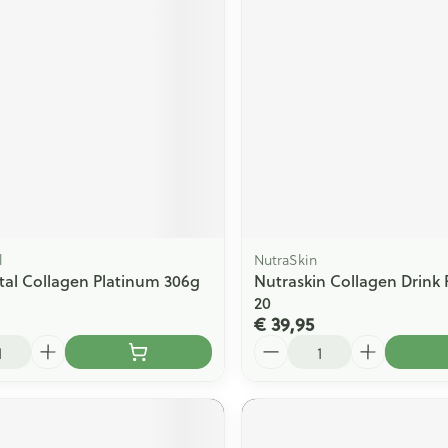
l
NutraSkin
al Collagen Platinum 306g
Nutraskin Collagen Drink 
20
€ 39,95
Aantal