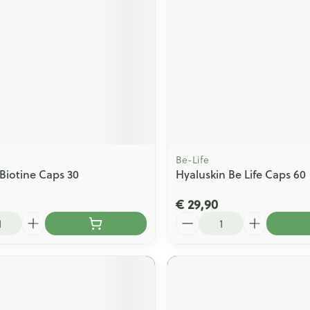
ging
Supplementen
Insectenwe
Mondmaskers
middelen
issen
 -
id
id
Be-Life
 Biotine Caps 30
Hyaluskin Be Life Caps 60
€ 29,90
Aantal
Zelfbruiner
Scheren