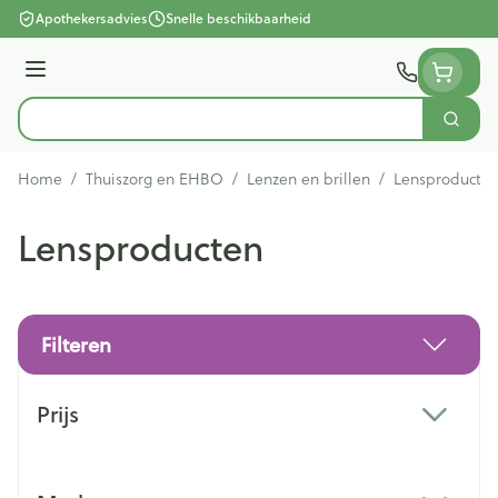
Ga naar de inhoud
Apothekersadvies
Snelle beschikbaarheid
Menu
Zoek
Product, merk, categorie...
Home
/
Thuiszorg en EHBO
/
Lenzen en brillen
/
Lensproducte
Lensproducten
Filteren
Doorgaan naar productlijst
Prijs
filter