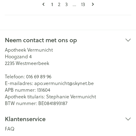
Pagina's
U lees momenteel pagina
Pagina
Pagina
Pagina
1
2
3
...
13
Neem contact met ons op
Apotheek Vermunicht
Hoogzand 4
2235
Westmeerbeek
Telefoon:
016 69 89 96
E-mailadres:
apo.vermunicht@
skynet.be
APB nummer:
131604
Apotheek titularis:
Stephanie Vermunicht
BTW nummer:
BE0841893187
Klantenservice
FAQ