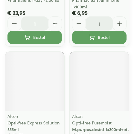
Pharmalens 1-day -2,00 30
Pharmaclean All In One
1x100ml
€ 23,95
€ 6,95
Aantal
Aantal
Bestel
Bestel
Alcon
Alcon
Opti-free Express Solution
Opti-free Puremoist
355ml
M.purpos.desinf.1x300ml+etui