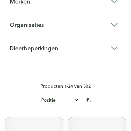
Merken
filter
Organisaties
filter
Dieetbeperkingen
filter
Producten
1
-
24
van
302
Sorteer op: