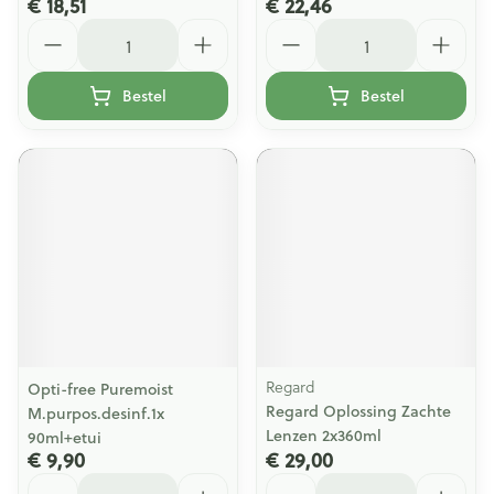
€ 18,51
€ 22,46
Aantal
Aantal
Bestel
Bestel
Regard
Opti-free Puremoist
Regard Oplossing Zachte
M.purpos.desinf.1x
Lenzen 2x360ml
90ml+etui
€ 9,90
€ 29,00
Aantal
Aantal