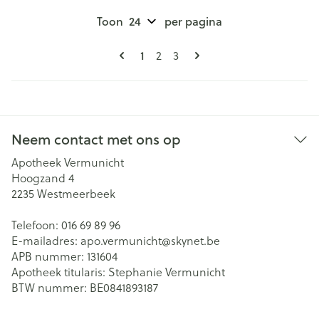
Toon
per pagina
Pagina's
U lees momenteel pagina
1
Pagina
Pagina
2
3
Neem contact met ons op
Apotheek Vermunicht
Hoogzand 4
2235
Westmeerbeek
Telefoon:
016 69 89 96
E-mailadres:
apo.vermunicht@
skynet.be
APB nummer:
131604
Apotheek titularis:
Stephanie Vermunicht
BTW nummer:
BE0841893187