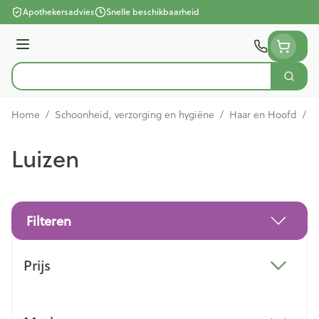
Ga naar de inhoud
Apothekersadvies
Snelle beschikbaarheid
Menu
Zoek
Product, merk, categorie...
Home
/
Schoonheid, verzorging en hygiëne
/
Haar en Hoofd
/
L
Luizen
Filteren
Doorgaan naar productlijst
Prijs
filter