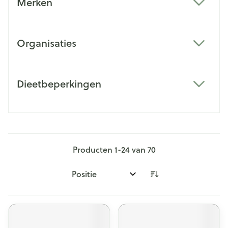
Merken
filter
Organisaties
filter
Dieetbeperkingen
filter
Producten
1
-
24
van
70
Sorteer op: