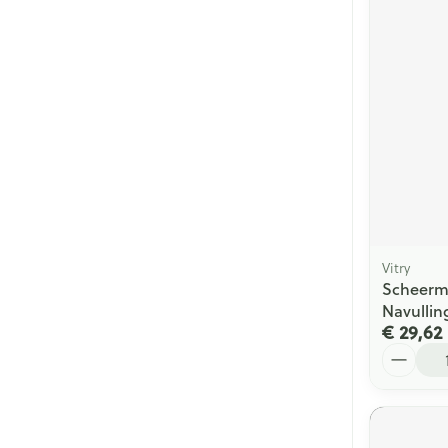
Vitry
Scheerme
Navullin
€ 29,62
Aantal