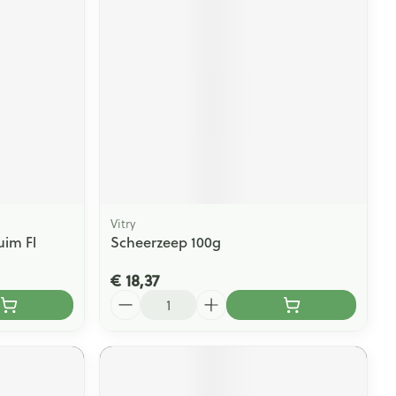
rende
Parfums en
geurproducten
Vitry
im Fl
Scheerzeep 100g
€ 18,37
CBD
Aantal