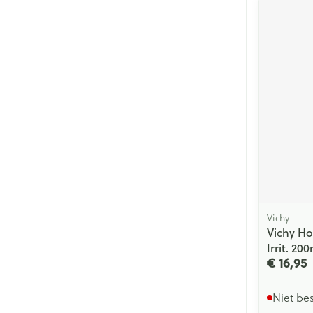
Vichy
Vichy H
Irrit. 20
€ 16,95
Niet be