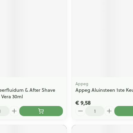
Appeg
eerfluidum & After Shave
Appeg Aluinsteen 1ste Ke
e Vera 30ml
€ 9,58
Aantal