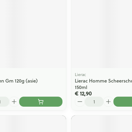
ging
Supplementen
Insectenwe
Mondmaskers
middelen
issen
 -
id
id
Lierac
en Gm 120g (asie)
Lierac Homme Scheerschu
150ml
€ 12,90
Zelfbruiner
Scheren
Aantal