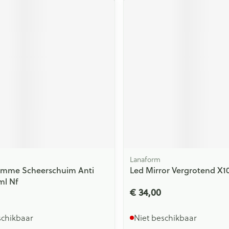
Lanaform
omme Scheerschuim Anti
Led Mirror Vergrotend X1
0ml Nf
€ 34,00
schikbaar
Niet beschikbaar