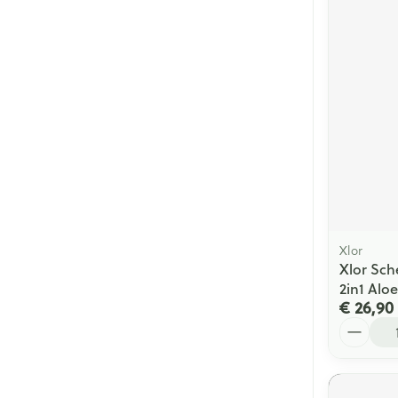
Xlor
Xlor Sch
2in1 Alo
€ 26,90
Aantal