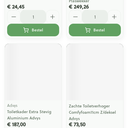
Plaswekker
€ 24,45
€ 249,26
Aantal
Aantal
Bestel
Bestel
Advys
Zachte Toiletverhoger
Toiletkader Extra Stevig
Comfyfoam11cm Z/deksel
Aluminium Advys
Advys
€ 187,00
€ 73,50