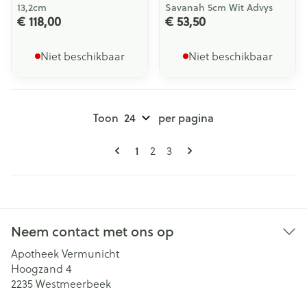
13,2cm
Savanah 5cm Wit Advys
€ 118,00
€ 53,50
Niet beschikbaar
Niet beschikbaar
Toon
per pagina
Pagina's
U lees momenteel pagina
1
Pagina
Pagina
2
3
Neem contact met ons op
Apotheek Vermunicht
Hoogzand 4
2235
Westmeerbeek