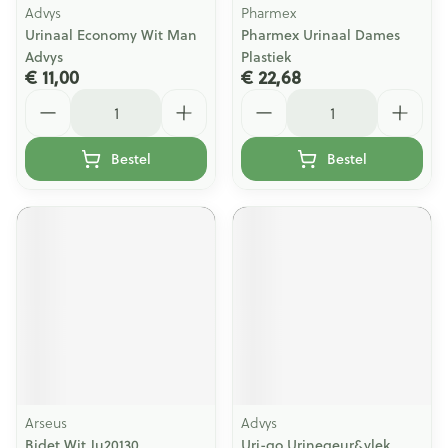
Advys
Pharmex
Urinaal Economy Wit Man
Pharmex Urinaal Dames
Advys
Plastiek
€ 11,00
€ 22,68
Aantal
Aantal
Bestel
Bestel
Arseus
Advys
Bidet Wit Ju20130
Uri-go Urinegeur&vlek