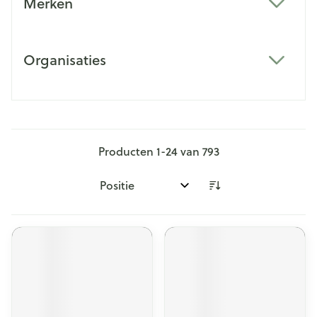
Merken
filter
Organisaties
filter
Producten
1
-
24
van
793
Sorteer op: