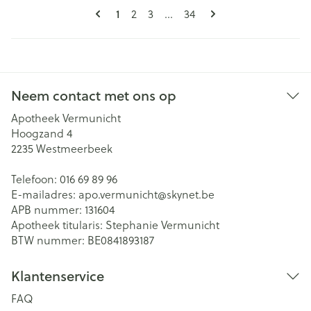
Pagina's
U lees momenteel pagina
1
Pagina
Pagina
Pagina
2
3
...
34
Neem contact met ons op
Apotheek Vermunicht
Hoogzand 4
2235
Westmeerbeek
Telefoon:
016 69 89 96
E-mailadres:
apo.vermunicht@
skynet.be
APB nummer:
131604
Apotheek titularis:
Stephanie Vermunicht
BTW nummer:
BE0841893187
Klantenservice
FAQ