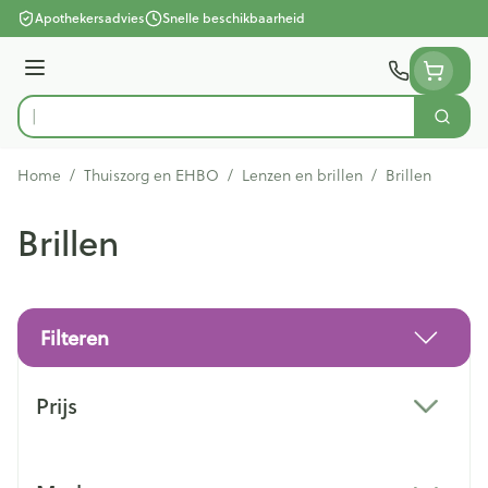
Ga naar de inhoud
Apothekersadvies
Snelle beschikbaarheid
Menu
Zoek
Product, merk, categorie...
Home
/
Thuiszorg en EHBO
/
Lenzen en brillen
/
Brillen
Brillen
Filteren
Doorgaan naar productlijst
Prijs
filter