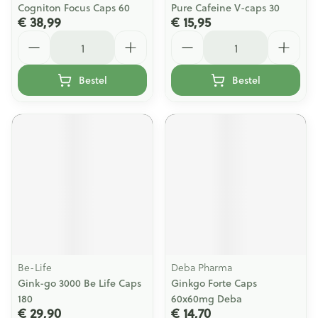
Cogniton Focus Caps 60
Pure Cafeine V-caps 30
€ 38,99
€ 15,95
Aantal
Aantal
Bestel
Bestel
Be-Life
Deba Pharma
Gink-go 3000 Be Life Caps
Ginkgo Forte Caps
180
60x60mg Deba
€ 29,90
€ 14,70