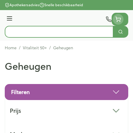
Ga naar de inhoud
Apothekersadvies
Snelle beschikbaarheid
Menu
Zoek
Product, merk, categorie...
Home
/
Vitaliteit 50+
/
Geheugen
Geheugen
Filteren
Doorgaan naar productlijst
Prijs
filter