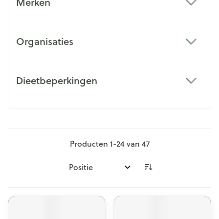
Merken
filter
Organisaties
filter
Dieetbeperkingen
filter
Producten
1
-
24
van
47
Sorteer op: