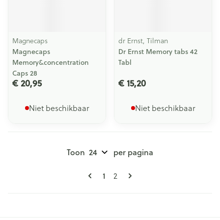
Magnecaps
dr Ernst, Tilman
Magnecaps
Dr Ernst Memory tabs 42
Memory&concentration
Tabl
Caps 28
€ 20,95
€ 15,20
Niet beschikbaar
Niet beschikbaar
Toon
per pagina
Pagina's
U lees momenteel pagina
Pagina
1
2