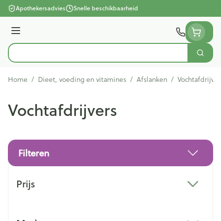
Ga naar de inhoud
Apothekersadvies
Snelle beschikbaarheid
Menu
Zoek
Product, merk, categorie...
Home
/
Dieet, voeding en vitamines
/
Afslanken
/
Vochtafdrijver
Vochtafdrijvers
Filteren
Doorgaan naar productlijst
Prijs
filter