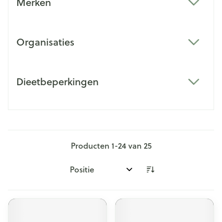
Merken
filter
Organisaties
filter
Dieetbeperkingen
filter
Producten
1
-
24
van
25
Sorteer op: