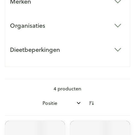
Merken
filter
Organisaties
filter
Dieetbeperkingen
filter
4
producten
Sorteer op: