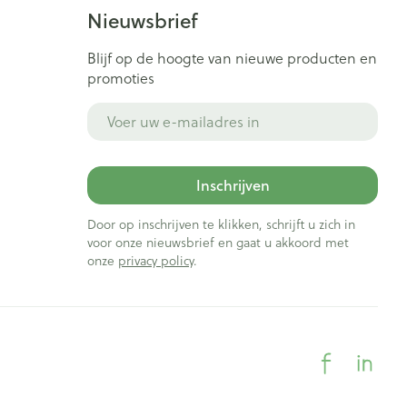
Bed
Nieuwsbrief
ng zon
Doorliggen - decubitis
ie
Urinewegen
Blijf op de hoogte van nieuwe producten en
Toon meer
promoties
E-mail adres
id, spanning
Stoppen met roken
t en intieme
Gezichtsreiniging -
ontschminken
n Orthopedie
Instrumenten
Inschrijven
sche
Anti tumor middelen
en
Reinigingsmelk, - crème, -
Door op inschrijven te klikken, schrijft u zich in
ie
olie en gel
voor onze nieuwsbrief en gaat u akkoord met
onze
privacy policy
.
jn
Tonic - lotion
Anesthesie
zorging
Micellair water
Specifiek voor de ogen
ie
Diverse geneesmiddelen
et
Toon meer