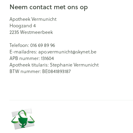
Neem contact met ons op
Zuurstof
Eelt
Eksteroog - lik
Ademhalingsst
Apotheek Vermunicht
Hoogzand 4
Toon meer
2235
Westmeerbeek
Spieren en ge
Telefoon:
016 69 89 96
E-mailadres:
apo.vermunicht@
skynet.be
Specifiek voo
APB nummer:
131604
Naalden en sp
Apotheek titularis:
Stephanie Vermunicht
Lichaamsverzo
Infecties
BTW nummer:
BE0841893187
Spuiten
Deodorant
Oplossing voor 
Gezichtsverzor
Luizen
Naalden
Naalden voor i
pennaalden
Diagnostica
Toon meer
Haar