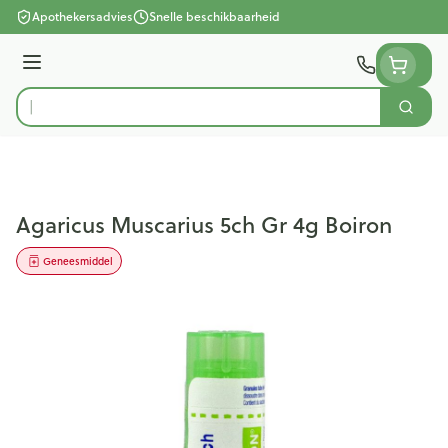
Ga naar de inhoud
Apothekersadvies
Snelle beschikbaarheid
Menu
Zoek
Product, merk, categorie...
Agaricus Muscarius 5ch Gr 4g Boiron
Geneesmiddel