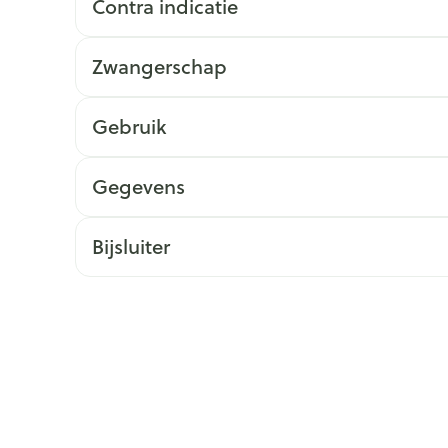
Contra indicatie
ging
Supplementen
Insectenwe
Mondmaskers
middelen
Zwangerschap
issen
 -
Gebruik
id
id
Gegevens
Bijsluiter
Zelfbruiner
Scheren